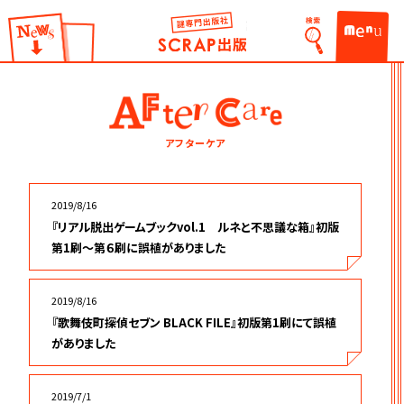
謎出版社 SCRAP出版
検索
お知らせ
ME
アフターケア
2019/8/16
『リアル脱出ゲームブックvol.1 ルネと不思議な箱』初版
第1刷～第６刷に誤植がありました
2019/8/16
『歌舞伎町探偵セブン BLACK FILE』初版第1刷にて誤植
がありました
2019/7/1