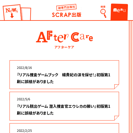
謎出版社 SCRAP出版
検索
お知らせ
ME
アフターケア
2022/8/16
『リアル捜査ゲームブック 楊貴妃の涙を探せ！』初版第1
刷に誤植がありました
2022/5/6
『リアル脱出ゲーム 潜入捜査官エウレカの願い』初版第1
刷に誤植がありました
2022/2/25