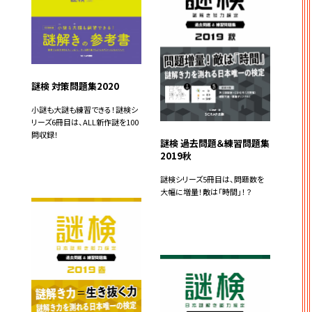
謎検 対策問題集2020
小謎も大謎も練習できる！謎検シ
リーズ6冊目は、ALL新作謎を100
問収録！
謎検 過去問題＆練習問題集
2019秋
謎検シリーズ5冊目は、問題数を
大幅に増量！敵は「時間」！？