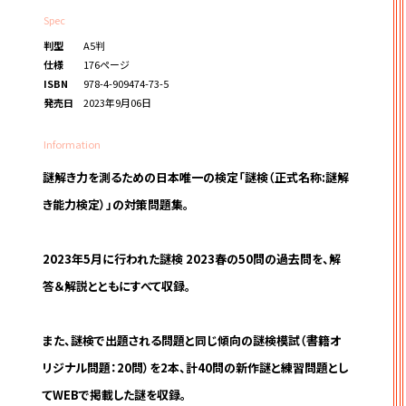
Spec
判型
A5判
仕様
176ページ
ISBN
978-4-909474-73-5
発売日
2023年9月06日
Information
謎解き力を測るための日本唯一の検定「謎検（正式名称:謎解
き能力検定）」の対策問題集。
2023年5月に行われた謎検 2023春の50問の過去問を、解
答＆解説とともにすべて収録。
また、謎検で出題される問題と同じ傾向の謎検模試（書籍オ
リジナル問題：20問）を2本、計40問の新作謎と練習問題とし
てWEBで掲載した謎を収録。