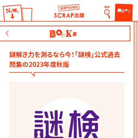
謎出版社 SCRAP出版
検索
お知らせ
ME
BOOKS
謎解き力を測るなら今！「謎検」公式過去
問集の2023年度秋版