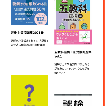
謎検 対策問題集2021春
謎解き力は鍛えられる！！！「謎検」
公式過去問集の2021年度春版
五教科謎検 3級 対策問題集
vol.1
謎解き力と学習知識が楽しみな
がら身につく！ワクワクしながら
解くテスト