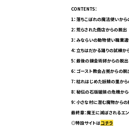
CONTENTS：
1：落ちこぼれの魔法使いから
2：荒らされた商店からの脱出
3：みならいの動物使い職業
4：立ちはだかる踊りの試練か
5：最後の錬金術師からの脱出
6：ゴースト教会占拠からの脱
7：枯れはじめた妖精の里から
8：秘伝の石版破損の危機か
9：小さな村に潜む魔物からの
最終章：魔王に滅ぼされるエ
◎特設サイトは
コチラ